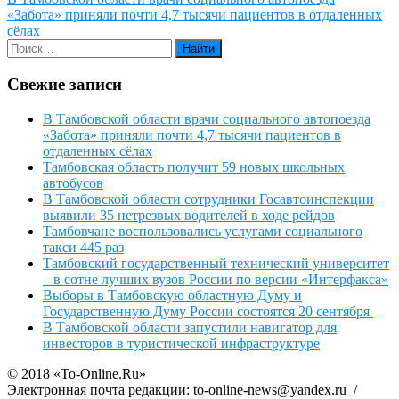
записям
«Забота» приняли почти 4,7 тысячи пациентов в отдаленных
сёлах
Свежие записи
В Тамбовской области врачи социального автопоезда
«Забота» приняли почти 4,7 тысячи пациентов в
отдаленных сёлах
Тамбовская область получит 59 новых школьных
автобусов
В Тамбовской области сотрудники Госавтоинспекции
выявили 35 нетрезвых водителей в ходе рейдов
Тамбовчане воспользовались услугами социального
такси 445 раз
Тамбовский государственный технический университет
– в сотне лучших вузов России по версии «Интерфакса»
Выборы в Тамбовскую областную Думу и
Государственную Думу России состоятся 20 сентября
В Тамбовской области запустили навигатор для
инвесторов в туристической инфраструктуре
© 2018 «To-Online.Ru»
Электронная почта редакции: to-online-news@yandex.ru /