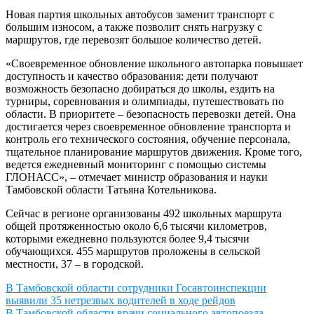
Новая партия школьных автобусов заменит транспорт с
большим износом, а также позволит снять нагрузку с
маршрутов, где перевозят большое количество детей.
«Своевременное обновление школьного автопарка повышает
доступность и качество образования: дети получают
возможность безопасно добираться до школы, ездить на
турниры, соревнования и олимпиады, путешествовать по
области. В приоритете – безопасность перевозки детей. Она
достигается через своевременное обновление транспорта и
контроль его технического состояния, обучение персонала,
тщательное планирование маршрутов движения. Кроме того,
ведется ежедневный мониторинг с помощью системы
ГЛОНАСС», – отмечает министр образования и науки
Тамбовской области Татьяна Котельникова.
Сейчас в регионе организованы 492 школьных маршрута
общей протяженностью около 6,6 тысячи километров,
которыми ежедневно пользуются более 9,4 тысячи
обучающихся. 455 маршрутов проложены в сельской
местности, 37 – в городской.
Навигация
В Тамбовской области сотрудники Госавтоинспекции
выявили 35 нетрезвых водителей в ходе рейдов
по
В Тамбовской области врачи социального автопоезда