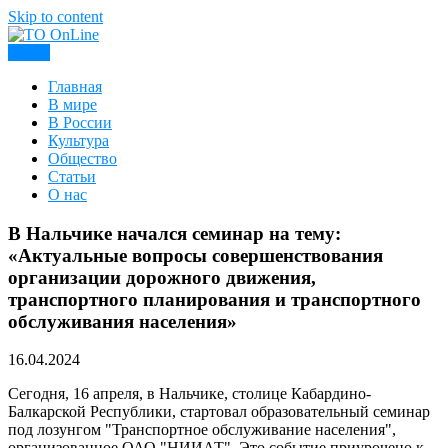
Skip to content
Меню
TO OnLine
Главная
В мире
В России
Культура
Общество
Статьи
О нас
В Нальчике начался семинар на тему:
«Актуальные вопросы совершенствования
организации дорожного движения,
транспортного планирования и транспортного
обслуживания населения»
16.04.2024
Сегодня, 16 апреля, в Нальчике, столице Кабардино-
Балкарской Республики, стартовал образовательный семинар
под лозунгом "Транспортное обслуживание населения",
организованное ОАО "НИИАТ". Это событие приурочено к