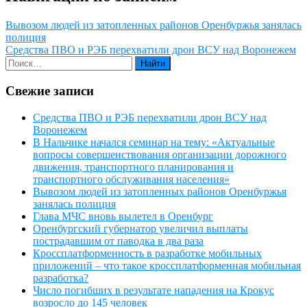
Вывозом людей из затопленных районов Оренбуржья занялась
полиция
Средства ПВО и РЭБ перехватили дрон ВСУ над Воронежем
Свежие записи
Средства ПВО и РЭБ перехватили дрон ВСУ над
Воронежем
В Нальчике начался семинар на тему: «Актуальные
вопросы совершенствования организации дорожного
движения, транспортного планирования и
транспортного обслуживания населения»
Вывозом людей из затопленных районов Оренбуржья
занялась полиция
Глава МЧС вновь вылетел в Оренбург
Оренбургский губернатор увеличил выплаты
пострадавшим от паводка в два раза
Кроссплатформенность в разработке мобильных
приложений – что такое кроссплатформенная мобильная
разработка?
Число погибших в результате нападения на Крокус
возросло до 145 человек