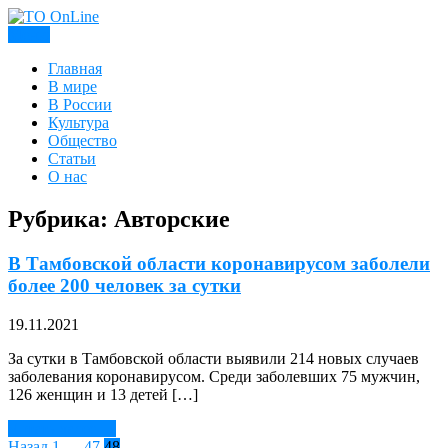
Skip
to
Меню
content
TO OnLine
Главная
В мире
В России
Культура
Общество
Статьи
О нас
Рубрика:
Авторские
В Тамбовской области коронавирусом заболели
более 200 человек за сутки
19.11.2021
За сутки в Тамбовской области выявили 214 новых случаев
заболевания коронавирусом. Среди заболевших 75 мужчин,
126 женщин и 13 детей […]
Читать далее →
Назад
1
…
47
48