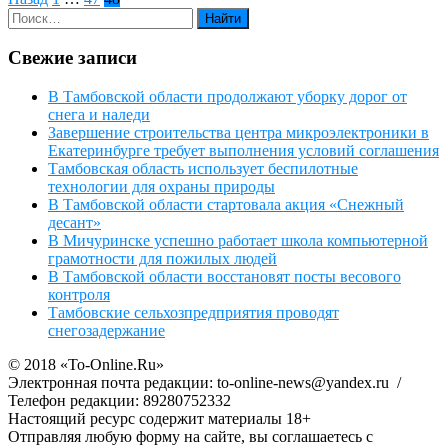
Пагинация
записей
Свежие записи
В Тамбовской области продолжают уборку дорог от
снега и наледи
Завершение строительства центра микроэлектроники в
Екатеринбурге требует выполнения условий соглашения
Тамбовская область использует беспилотные
технологии для охраны природы
В Тамбовской области стартовала акция «Снежный
десант»
В Мичуринске успешно работает школа компьютерной
грамотности для пожилых людей
В Тамбовской области восстановят посты весового
контроля
Тамбовские сельхозпредприятия проводят
снегозадержание
© 2018 «To-Online.Ru»
Электронная почта редакции: to-online-news@yandex.ru /
Телефон редакции: 89280752332
Настоящий ресурс содержит материалы 18+
Отправляя любую форму на сайте, вы соглашаетесь с